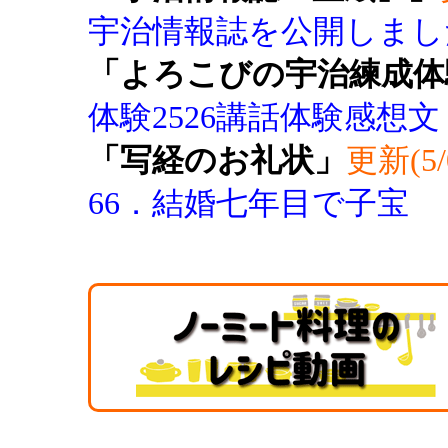
宇治情報誌を公開しまし
「よろこびの宇治練成体
体験2526講話体験感想文
「写経のお礼状」
更新(5/
66．結婚七年目で子宝