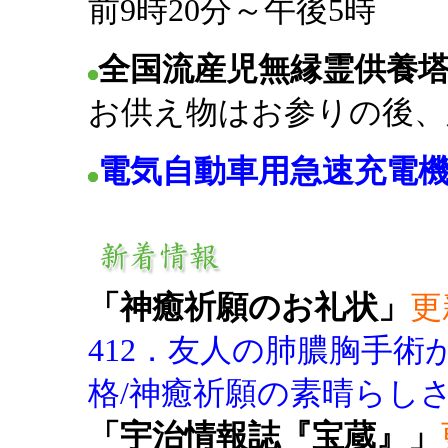
前9時20分～午後5時
全国流産児無縁霊供養
お供え物はお参りの後、
電気自動車用急速充電
「神癒祈願のお礼状」
更新
412．友人の肺膿胸手術
格/神癒祈願の素晴らし
「宇治情報誌『宝蔵』」