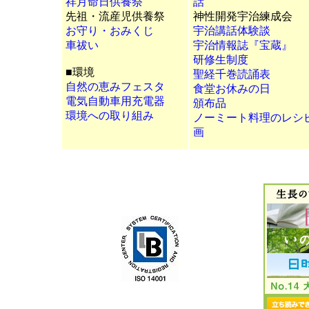
祥月命日供養祭
話
先祖・流産児供養祭
神性開発宇治練成会
お守り・おみくじ
宇治講話体験談
車祓い
宇治情報誌『宝蔵』
研修生制度
■環境
聖経千巻読誦表
自然の恵みフェスタ
食堂お休みの日
電気自動車用充電器
頒布品
環境への取り組み
ノーミート料理のレシ
画