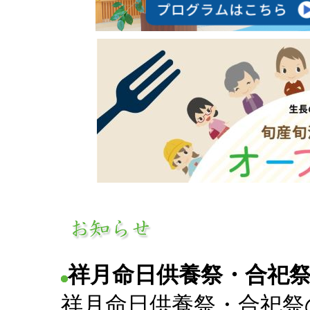
祥月命日供養祭・合祀
祥月命日供養祭・合祀祭