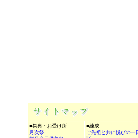
■祭典・お受け所
■練成
月次祭
ご先祖と共に悦びの一