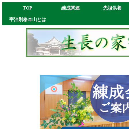
TOP
練成関連
先祖供養
宇治別格本山とは